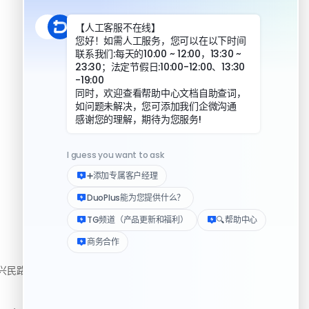
DuoPlus 对比指纹浏览器
DuoPlus 对比实体机
资源
民路222号3310房
帮助中心
下载客户端