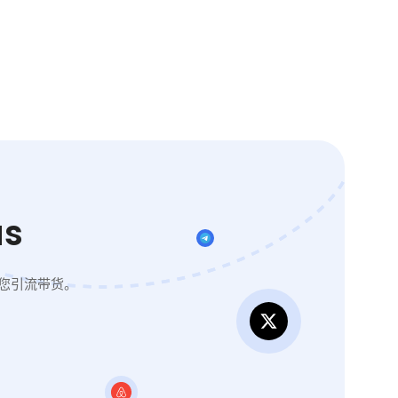
s
您引流带货。