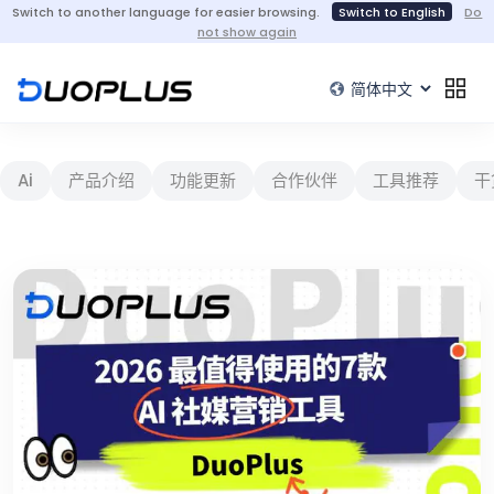
Switch to another language for easier browsing.
Switch to English
Do
not show again
Ai
产品介绍
功能更新
合作伙伴
工具推荐
干