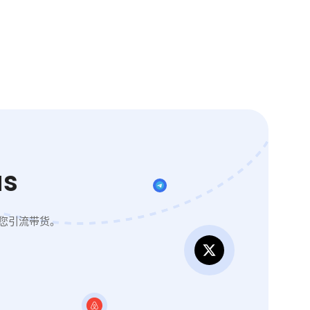
s
您引流带货。