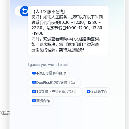
DuoPlus 对比指纹浏览器
DuoPlus 对比实体机
资源
民路222号3310房
帮助中心
下载客户端