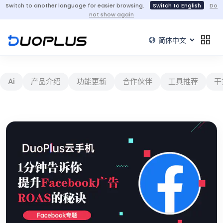
Switch to another language for easier browsing.
Switch to English
Do
not show again
Ai
产品介绍
功能更新
合作伙伴
工具推荐
干