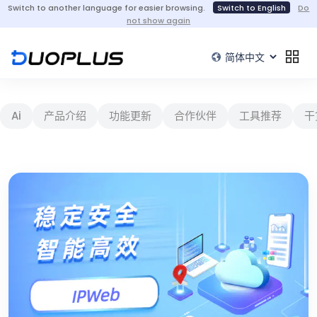
Switch to another language for easier browsing.
Switch to English
Do
not show again
Ai
产品介绍
功能更新
合作伙伴
工具推荐
干