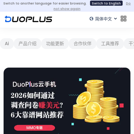
Switch to another language for easier browsing.
Switch to English
Do
not show again
Ai
产品介绍
功能更新
合作伙伴
工具推荐
干