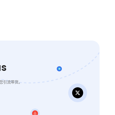
s
您引流带货。