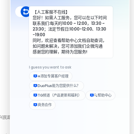
DuoPlus 对比指纹浏览器
DuoPlus 对比实体机
资源
民路222号3310房
帮助中心
下载客户端