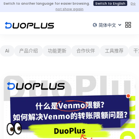
Switch to another language for easier browsing.
Switch to English
Do
not show again
Ai
产品介绍
功能更新
合作伙伴
工具推荐
干