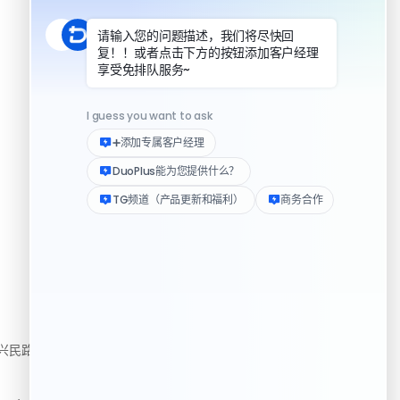
DuoPlus 对比指纹浏览器
DuoPlus 对比实体机
资源
民路222号3310房
帮助中心
下载客户端