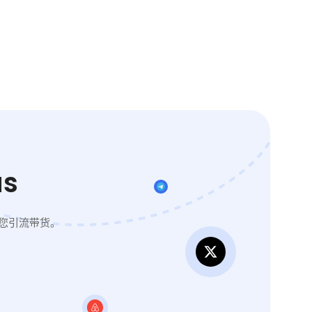
s
您引流带货。