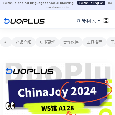
Switch to another language for easier browsing.
Switch to English
Do
not show again
Ai
产品介绍
功能更新
合作伙伴
工具推荐
干