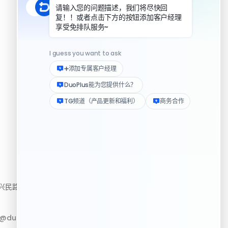
DuoPlus 对比实体机
资源
民路222号3310房
帮助中心
下载客户端
p@duoplus.net
Logo 媒体素材包