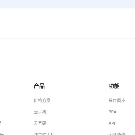
产品
功能
号
价格方案
操作同步
云手机
RPA
号
云号码
API
账号
防关联手机
团队协作