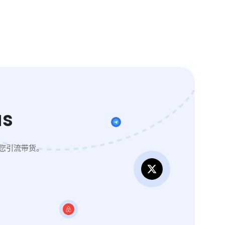
s
您引流带货。