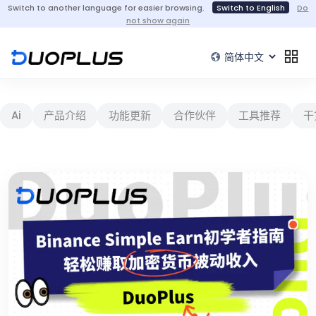
Switch to another language for easier browsing.
Switch to English
Do
not show again
Ai
产品介绍
功能更新
合作伙伴
工具推荐
干