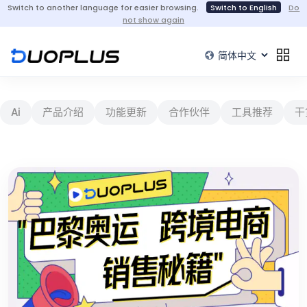
Switch to another language for easier browsing.
Switch to English
Do
not show again
Ai
产品介绍
功能更新
合作伙伴
工具推荐
干