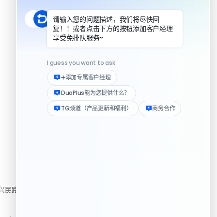
DuoPlus 对比指纹浏览器
DuoPlus 对比实体机
资源
民路222号3310房
帮助中心
下载客户端