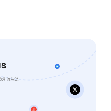
s
您引流带货。