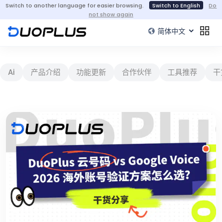
Switch to another language for easier browsing.
Switch to English
Do
not show again
Ai
产品介绍
功能更新
合作伙伴
工具推荐
干