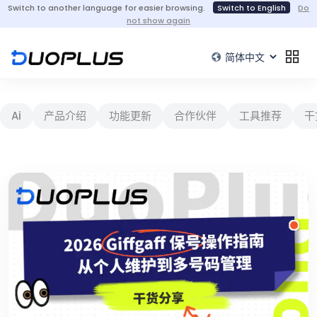
Switch to another language for easier browsing.
Switch to English
Do
not show again
Ai
产品介绍
功能更新
合作伙伴
工具推荐
干