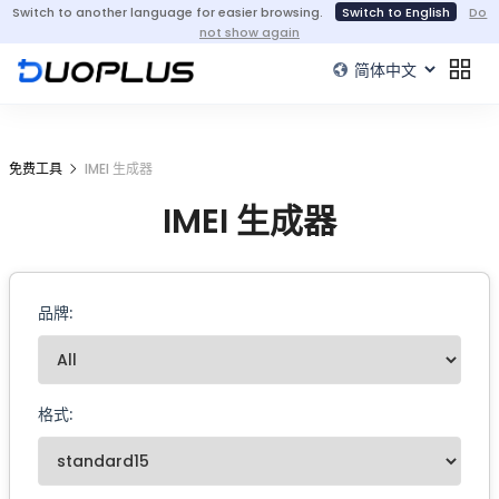
Switch to another language for easier browsing.
Switch to English
Do
not show again
免费工具
IMEI 生成器
IMEI 生成器
品牌:
格式: